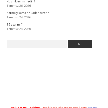
Kozmik evrim nedir ?
Temmuz 26, 2026
Karma yıkama ne kadar sürer ?
Temmuz 24, 2026
19 asal mı ?
Temmuz 24, 2026
Arama
lla casino giriş
Reklam ve İletişim:
E-mail:
backlinkpaneli@gmail.com
Teams: