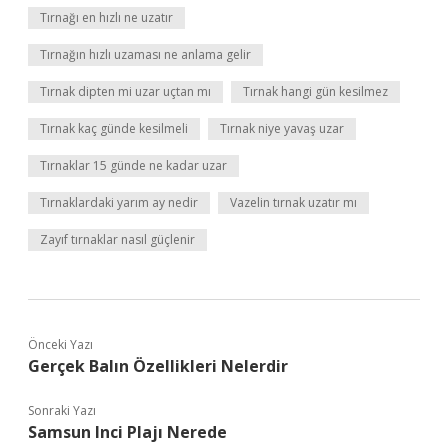
Tırnağı en hızlı ne uzatır
Tırnağın hızlı uzaması ne anlama gelir
Tırnak dipten mi uzar uçtan mı
Tırnak hangi gün kesilmez
Tırnak kaç günde kesilmeli
Tırnak niye yavaş uzar
Tırnaklar 15 günde ne kadar uzar
Tırnaklardaki yarım ay nedir
Vazelin tırnak uzatır mı
Zayıf tırnaklar nasıl güçlenir
Önceki Yazı
Gerçek Balın Özellikleri Nelerdir
Sonraki Yazı
Samsun Inci Plajı Nerede