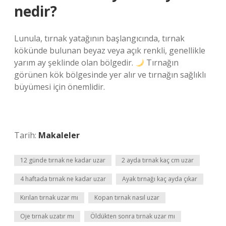
nedir?
Lunula, tırnak yatağının başlangıcında, tırnak
kökünde bulunan beyaz veya açık renkli, genellikle
yarım ay şeklinde olan bölgedir.
Tırnağın
görünen kök bölgesinde yer alır ve tırnağın sağlıklı
büyümesi için önemlidir.
Tarih:
Makaleler
12 günde tırnak ne kadar uzar
2 ayda tırnak kaç cm uzar
4 haftada tırnak ne kadar uzar
Ayak tırnağı kaç ayda çıkar
Kırılan tırnak uzar mı
Kopan tırnak nasıl uzar
Oje tırnak uzatır mı
Öldükten sonra tırnak uzar mı