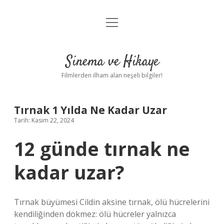
menüyü
Gizlilik Politikası
aç
Hakkımızda
Sinema ve Hikaye
Yasal Uyarı
Filmlerden ilham alan neşeli bilgiler!
Tırnak 1 Yılda Ne Kadar Uzar
Tarih: Kasım 22, 2024
12 günde tırnak ne
kadar uzar?
Tırnak büyümesi Cildin aksine tırnak, ölü hücrelerini
kendiliğinden dökmez: ölü hücreler yalnızca