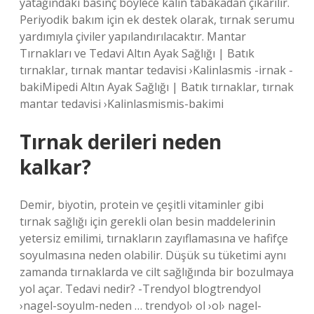
yatağındaki basınç böylece kalın tabakadan çıkarılır.
Periyodik bakım için ek destek olarak, tırnak serumu
yardımıyla çiviler yapılandırılacaktır. Mantar
Tırnakları ve Tedavi Altın Ayak Sağlığı | Batık
tırnaklar, tırnak mantar tedavisi ›Kalinlasmis -irnak -
bakiMipedi Altın Ayak Sağlığı | Batık tırnaklar, tırnak
mantar tedavisi ›Kalinlasmismis-bakimi
Tırnak derileri neden
kalkar?
Demir, biyotin, protein ve çeşitli vitaminler gibi
tırnak sağlığı için gerekli olan besin maddelerinin
yetersiz emilimi, tırnakların zayıflamasına ve hafifçe
soyulmasına neden olabilir. Düşük su tüketimi aynı
zamanda tırnaklarda ve cilt sağlığında bir bozulmaya
yol açar. Tedavi nedir? -Trendyol blogtrendyol
›nagel-soyulm-neden … trendyol› ol ›ol› nagel-