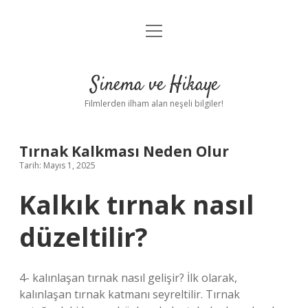
menüyü
Gizlilik Politikası
aç
Hakkımızda
Sinema ve Hikaye
Yasal Uyarı
Filmlerden ilham alan neşeli bilgiler!
Tırnak Kalkması Neden Olur
Tarih: Mayıs 1, 2025
Kalkık tırnak nasıl
düzeltilir?
4- kalınlaşan tırnak nasıl gelişir? İlk olarak,
kalınlaşan tırnak katmanı seyreltilir. Tırnak