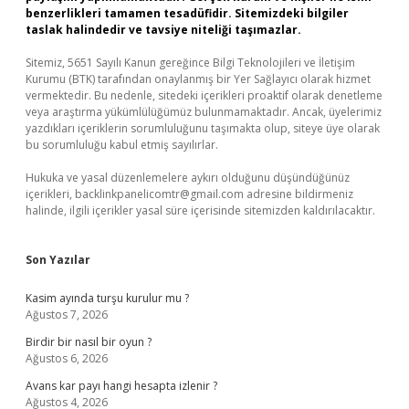
benzerlikleri tamamen tesadüfidir. Sitemizdeki bilgiler
taslak halindedir ve tavsiye niteliği taşımazlar.
Sitemiz, 5651 Sayılı Kanun gereğince Bilgi Teknolojileri ve İletişim
Kurumu (BTK) tarafından onaylanmış bir Yer Sağlayıcı olarak hizmet
vermektedir. Bu nedenle, sitedeki içerikleri proaktif olarak denetleme
veya araştırma yükümlülüğümüz bulunmamaktadır. Ancak, üyelerimiz
yazdıkları içeriklerin sorumluluğunu taşımakta olup, siteye üye olarak
bu sorumluluğu kabul etmiş sayılırlar.
Hukuka ve yasal düzenlemelere aykırı olduğunu düşündüğünüz
içerikleri,
backlinkpanelicomtr@gmail.com
adresine bildirmeniz
halinde, ilgili içerikler yasal süre içerisinde sitemizden kaldırılacaktır.
Son Yazılar
Kasim ayında turşu kurulur mu ?
Ağustos 7, 2026
Birdir bir nasıl bir oyun ?
Ağustos 6, 2026
Avans kar payı hangi hesapta izlenir ?
Ağustos 4, 2026