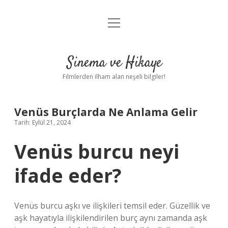
menüyü
Gizlilik Politikası
aç
Hakkımızda
Sinema ve Hikaye
Yasal Uyarı
Filmlerden ilham alan neşeli bilgiler!
Venüs Burçlarda Ne Anlama Gelir
Tarih: Eylül 21, 2024
Venüs burcu neyi
ifade eder?
Venüs burcu aşkı ve ilişkileri temsil eder. Güzellik ve
aşk hayatıyla ilişkilendirilen burç aynı zamanda aşk