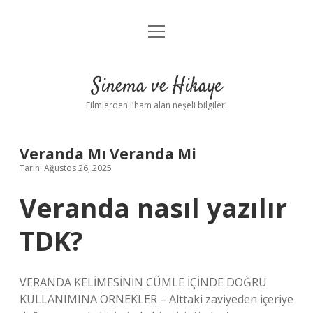
menüyü
Gizlilik Politikası
aç
Hakkımızda
Sinema ve Hikaye
Yasal Uyarı
Filmlerden ilham alan neşeli bilgiler!
Veranda Mı Veranda Mi
Tarih: Ağustos 26, 2025
Veranda nasıl yazılır
TDK?
VERANDA KELİMESİNİN CÜMLE İÇİNDE DOĞRU
KULLANIMINA ÖRNEKLER – Alttaki zaviyeden içeriye