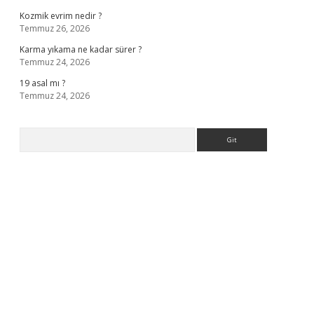
Kozmik evrim nedir ?
Temmuz 26, 2026
Karma yıkama ne kadar sürer ?
Temmuz 24, 2026
19 asal mı ?
Temmuz 24, 2026
Arama
ella casino giriş