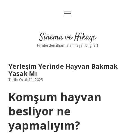
menüyü
Gizlilik Politikası
aç
Hakkımızda
Sinema ve Hikaye
Yasal Uyarı
Filmlerden ilham alan neşeli bilgiler!
Yerleşim Yerinde Hayvan Bakmak
Yasak Mı
Tarih: Ocak 11, 2025
Komşum hayvan
besliyor ne
yapmalıyım?