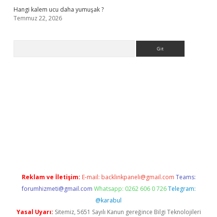
Hangi kalem ucu daha yumuşak ?
Temmuz 22, 2026
Arama
a casino giriş
Reklam ve İletişim:
E-mail:
backlinkpaneli@gmail.com
Teams:
forumhizmeti@gmail.com
Whatsapp: 0262 606 0 726
Telegram:
@karabul
Yasal Uyarı:
Sitemiz, 5651 Sayılı Kanun gereğince Bilgi Teknolojileri