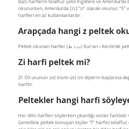
Bazı harflerin telaffuz şekli İngiltere ve Amerika’da b
okunurken, Amerika’da [zi:] “zi” olarak okunur; “E” ve
harfleri en az kullanılanlardır.
Arapçada hangi z peltek ok
Zi harfi peltek mi?
ZI. Dil ucunun üst kısmı üst ön dişlerin başlarına de
harftir.
Peltekler hangi harfi söyle
Her dilin harfleri söylerken çıkardığı sesler farklıdır
Genellikle peltek konuşan kişiler “f” harfini telaff