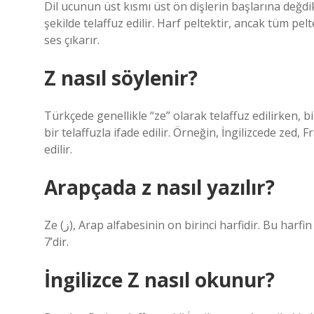
Dil ucunun üst kısmı üst ön dişlerin başlarına değdik
şekilde telaffuz edilir. Harf peltektir, ancak tüm pel
ses çıkarır.
Z nasıl söylenir?
Türkçede genellikle “ze” olarak telaffuz edilirken, b
bir telaffuzla ifade edilir. Örneğin, İngilizcede zed,
edilir.
Arapçada z nasıl yazılır?
Ze (ز), Arap alfabesinin on birinci harfidir. Bu harfin İbranice karşılığı Zayin harfidir. Ebced hesabındaki değeri
7’dir.
İngilizce Z nasıl okunur?