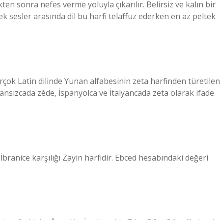
ten sonra nefes verme yoluyla çıkarılır. Belirsiz ve kalın bir
tek sesler arasında dil bu harfi telaffuz ederken en az peltek
irçok Latin dilinde Yunan alfabesinin zeta harfinden türetilen
 Fransızcada zède, İspanyolca ve İtalyancada zeta olarak ifade