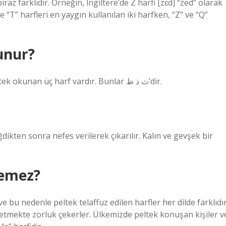
iraz farklıdır. Örneğin, İngiltere’de Z harfi [zɛd] “zed” olarak
 “T” harfleri en yaygın kullanılan iki harfken, “Z” ve “Q”
unur?
Peltek okunan harfler (ث ذ ظ) Kur’an-ı Kerim’de peltek okunan üç harf vardır. Bunlar ث ذ ظ’dir.
ğdikten sonra nefes verilerek çıkarılır. Kalın ve gevşek bir
yemez?
 ve bu nedenle peltek telaffuz edilen harfler her dilde farklıdır
uz etmekte zorluk çekerler. Ülkemizde peltek konuşan kişiler v