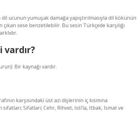
e dil ucunun yumuşak damağa yapıştırılmasıyla dil kökünün
 çıkan sese benzetilebilir. Bu sesin Türkçede karşılığı
rklıdır.
 vardır?
urun): Bir kaynağı vardır.
rafının karşısındaki üst azı dişlerinin iç kısmına
ıfatları; Sıfatları; Cehr, Rihvet, Isti’la, Itbak, Ismat ve