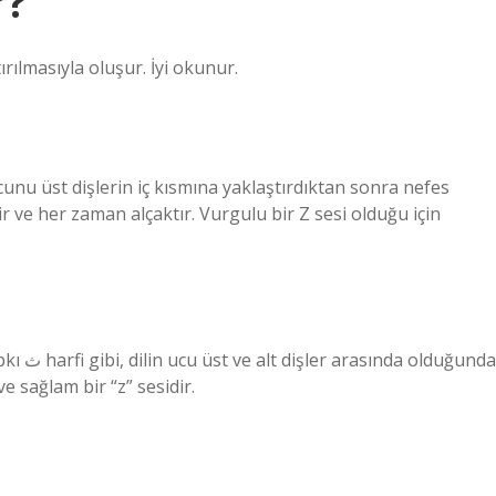
r?
tırılmasıyla oluşur. İyi okunur.
idir ve her zaman alçaktır. Vurgulu bir Z sesi olduğu için
. ز ince ve keskin “z” sesidir. ظ kalın ve sağlam bir “z” sesidir.