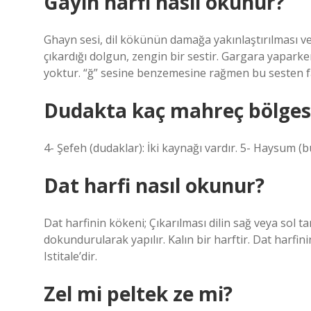
Gayın harfi nasıl okunur?
Ghayn sesi, dil kökünün damağa yakınlaştırılması v
çıkardığı dolgun, zengin bir sestir. Gargara yaparken
yoktur. “ğ” sesine benzemesine rağmen bu sesten fa
Dudakta kaç mahreç bölgesi
4- Şefeh (dudaklar): İki kaynağı vardır. 5- Haysum (b
Dat harfi nasıl okunur?
Dat harfinin kökeni; Çıkarılması dilin sağ veya sol ta
dokundurularak yapılır. Kalın bir harftir. Dat harfinin s
Istitale’dir.
Zel mi peltek ze mi?