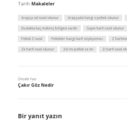
Tarih:
Makaleler
Arapça zel nasıl okunur
Arapçada hangi z peltek okunur
Dudakta kaç mahreç bölgesi vardır
Gayın harfi nasıl okunur
Peltek Z nasıl
Peltekler hangi harfi söyleyemez
Z harfinin
Ze harfi nasıl okunur
Zel mi peltek ze mi
Zi harfi nasıl o
Önceki Yazı
Çakır Göz Nedir
Bir yanıt yazın