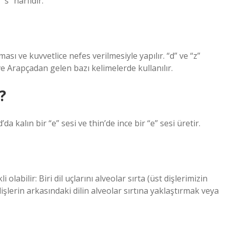
“s” harfidir.
ılması ve kuvvetlice nefes verilmesiyle yapılır. “d” ve “z”
e ve Arapçadan gelen bazı kelimelerde kullanılır.
?
da kalın bir “e” sesi ve thin’de ince bir “e” sesi üretir.
i olabilir: Biri dil uçlarını alveolar sırta (üst dişlerimizin
 dişlerin arkasındaki dilin alveolar sırtına yaklaştırmak veya