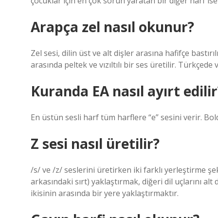
çocuklar için en çok sorun yaratan bir diğer harf ise 
Arapça zel nasıl okunur?
Zel sesi, dilin üst ve alt dişler arasına hafifçe bastır
arasında peltek ve vızıltılı bir ses üretilir. Türkçed
Kuranda EA nasıl ayırt edilir
En üstün sesli harf tüm harflere “e” sesini verir. Bold’
Z sesi nasıl üretilir?
/s/ ve /z/ seslerini üretirken iki farklı yerleştirme şekl
arkasındaki sırt) yaklaştırmak, diğeri dil uçlarını alt
ikisinin arasında bir yere yaklaştırmaktır.