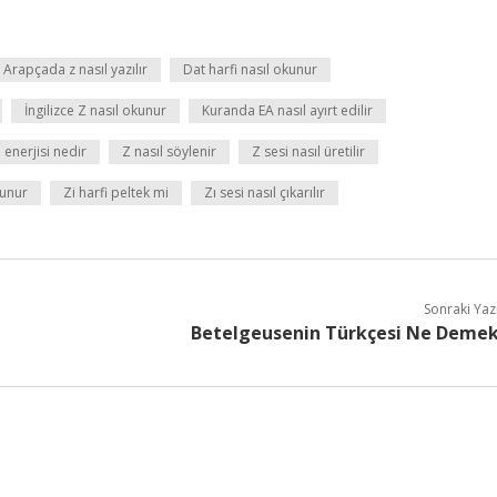
Arapçada z nasıl yazılır
Dat harfi nasıl okunur
İngilizce Z nasıl okunur
Kuranda EA nasıl ayırt edilir
 enerjisi nedir
Z nasıl söylenir
Z sesi nasıl üretilir
kunur
Zi harfi peltek mi
Zı sesi nasıl çıkarılır
Sonraki Yaz
Betelgeusenin Türkçesi Ne Deme