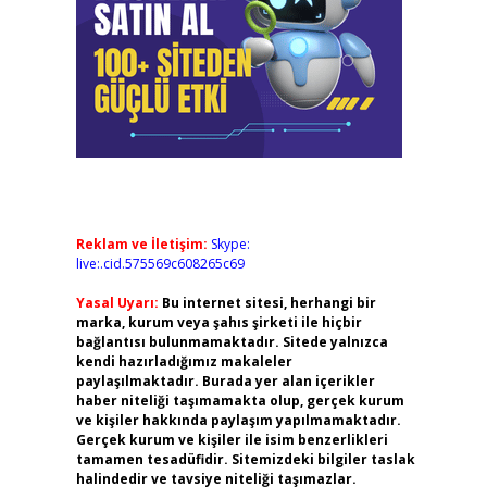
Reklam ve İletişim:
Skype:
live:.cid.575569c608265c69
Yasal Uyarı:
Bu internet sitesi, herhangi bir
marka, kurum veya şahıs şirketi ile hiçbir
bağlantısı bulunmamaktadır. Sitede yalnızca
kendi hazırladığımız makaleler
paylaşılmaktadır. Burada yer alan içerikler
haber niteliği taşımamakta olup, gerçek kurum
ve kişiler hakkında paylaşım yapılmamaktadır.
Gerçek kurum ve kişiler ile isim benzerlikleri
tamamen tesadüfidir. Sitemizdeki bilgiler taslak
halindedir ve tavsiye niteliği taşımazlar.