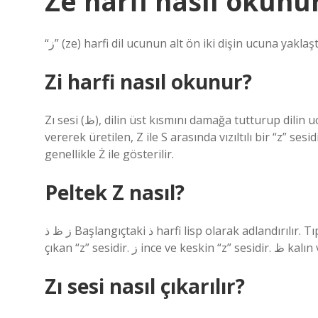
Ze harfi nasıl okunu
“ز” (ze) harfi dil ucunun alt ön iki dişin ucuna yaklaş
Zi harfi nasıl okunur?
Zı sesi (ظ), dilin üst kısmını damağa tutturup dilin ucunu üst dişlerin iç kısmına yaklaştırdıktan sonra nefes
vererek üretilen, Z ile S arasında vızıltılı bir “z” ses
genellikle Ż ile gösterilir.
Peltek Z nasıl?
ز ظ ذ Başlangıçtaki ذ harfi lisp olarak adlandırılır. Tıpkı ث harfi gibi, dilin ucu üst ve alt dişler arasında olduğunda
çıkan “z” sesidir
Zı sesi nasıl çıkarılır?