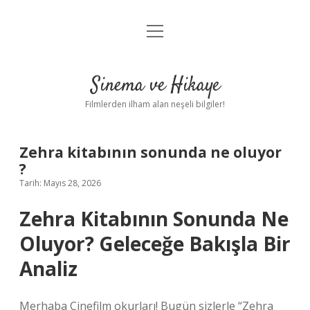
menüyü
Gizlilik Politikası
aç
Hakkımızda
Sinema ve Hikaye
Yasal Uyarı
Filmlerden ilham alan neşeli bilgiler!
Zehra kitabının sonunda ne oluyor
?
Tarih: Mayıs 28, 2026
Zehra Kitabının Sonunda Ne
Oluyor? Geleceğe Bakışla Bir
Analiz
Merhaba Cinefilm okurları! Bugün sizlerle “Zehra