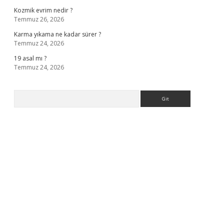
Kozmik evrim nedir ?
Temmuz 26, 2026
Karma yıkama ne kadar sürer ?
Temmuz 24, 2026
19 asal mı ?
Temmuz 24, 2026
Arama
ella casino giriş