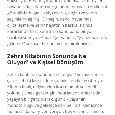
yükseliyor. Beş-on yıl sonra toplumsal ve bireysel
hayatımızda, kitapta vurgulanan temaların etkilerini
görebiliriz: bağımsızlık, cesaret, doğru ve yanlış
seçimlerin ağırlığı. Örneğin, kendi hayatımda
dijitalleşme ve şehir hayatının baskısı altında
kararlar alırken, Zehra’nın sonu bana bir yol
haritası sunuyor. Ama diğer yandan, “ya her şey ters
giderse?” sorusu da zihnimi boş bırakmıyor.
Zehra Kitabının Sonunda Ne
Oluyor? ve Kişisel Dönüşüm
Zehra kitabının sonunda ne oluyor? sorusunun en
çarpıcı etkisi kişisel dönüşümde kendini gösteriyor.
Kitabın finali, değişimden korkmamak ve kendi
yolunu çizmek gerektiğini hatırlatıyor. Ankara’da
yaşayan bir genç olarak, günlük yaşamın
monotonluğu ve geleceğe dair belirsizlikler içinde
bu mesaj bana güven veriyor. Beş yıl sonra işimde,