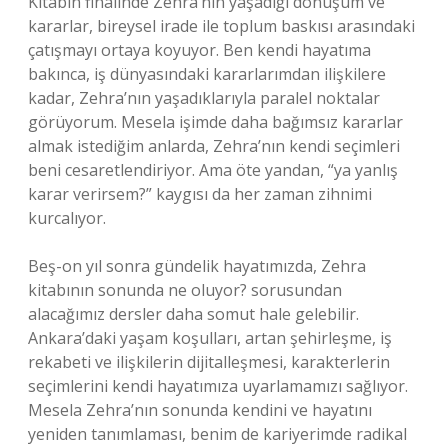
Kitabın finalinde Zehra’nın yaşadığı dönüşüm ve
kararlar, bireysel irade ile toplum baskısı arasındaki
çatışmayı ortaya koyuyor. Ben kendi hayatıma
bakınca, iş dünyasındaki kararlarımdan ilişkilere
kadar, Zehra’nın yaşadıklarıyla paralel noktalar
görüyorum. Mesela işimde daha bağımsız kararlar
almak istediğim anlarda, Zehra’nın kendi seçimleri
beni cesaretlendiriyor. Ama öte yandan, “ya yanlış
karar verirsem?” kaygısı da her zaman zihnimi
kurcalıyor.
Beş-on yıl sonra gündelik hayatımızda, Zehra
kitabının sonunda ne oluyor? sorusundan
alacağımız dersler daha somut hale gelebilir.
Ankara’daki yaşam koşulları, artan şehirleşme, iş
rekabeti ve ilişkilerin dijitalleşmesi, karakterlerin
seçimlerini kendi hayatımıza uyarlamamızı sağlıyor.
Mesela Zehra’nın sonunda kendini ve hayatını
yeniden tanımlaması, benim de kariyerimde radikal