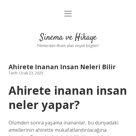
menüyü
Gizlilik Politikası
aç
Hakkımızda
Sinema ve Hikaye
Yasal Uyarı
Filmlerden ilham alan neşeli bilgiler!
Ahirete Inanan Insan Neleri Bilir
Tarih: Ocak 23, 2025
Ahirete inanan insan
neler yapar?
Ölümden sonra yaşama inananlar, bu dünyadaki
amellerinin ahirette mükafatlandırılacağına