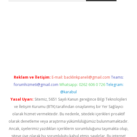
asino giriş
Reklam ve İletişim:
E-mail:
backlinkpaneli@gmail.com
Teams:
forumhizmeti@gmail.com
Whatsapp: 0262 606 0 726
Telegram:
@karabul
Yasal Uyarı:
Sitemiz, 5651 Sayılı Kanun gereğince Bilgi Teknolojileri
ve İletişim Kurumu (BTK) tarafından onaylanmış bir Yer Sağlayıcı
olarak hizmet vermektedir. Bu nedenle, sitedeki içerikleri proaktif
olarak denetleme veya araştırma yükümlülüğümüz bulunmamaktadır.
Ancak, üyelerimiz yazdıkları içeriklerin sorumluluğunu taşımakta olup,
siteye üye olarak bu sorumluluğu kabul etmiş sayılırlar. Bu internet