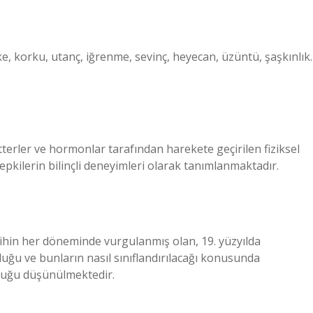
ke, korku, utanç, iğrenme, sevinç, heyecan, üzüntü, şaşkınlık.
erler ve hormonlar tarafından harekete geçirilen fiziksel
epkilerin bilinçli deneyimleri olarak tanımlanmaktadır.
tarihin her döneminde vurgulanmış olan, 19. yüzyılda
duğu ve bunların nasıl sınıflandırılacağı konusunda
lduğu düşünülmektedir.