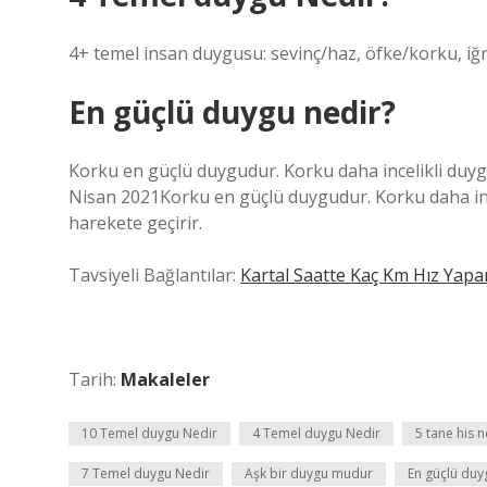
4+ temel insan duygusu: sevinç/haz, öfke/korku, i
En güçlü duygu nedir?
Korku en güçlü duygudur. Korku daha incelikli duyg
Nisan 2021Korku en güçlü duygudur. Korku daha inc
harekete geçirir.
Tavsiyeli Bağlantılar:
Kartal Saatte Kaç Km Hız Yapa
Tarih:
Makaleler
10 Temel duygu Nedir
4 Temel duygu Nedir
5 tane his n
7 Temel duygu Nedir
Aşk bir duygu mudur
En güçlü duy