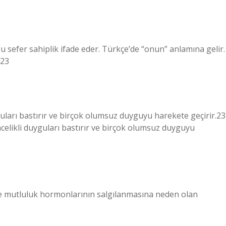
bu sefer sahiplik ifade eder. Türkçe’de “onun” anlamına gelir.
023
uları bastırır ve birçok olumsuz duyguyu harekete geçirir.23
elikli duyguları bastırır ve birçok olumsuz duyguyu
de mutluluk hormonlarının salgılanmasına neden olan