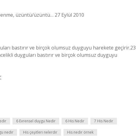
ğrenme, üzüntü/üzüntü… 27 Eylül 2010
uları bastırır ve birçok olumsuz duyguyu harekete geçirir.23
elikli duyguları bastırır ve birçok olumsuz duyguyu
r
edir
6 Evrensel duygu Nedir
6 His Nedir
7 His Nedir
gu nedir
His çeşitleri nelerdir
His nedir örnek