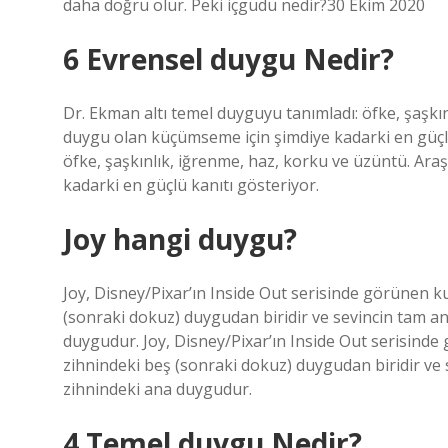
daha doğru olur. Peki içgüdü nedir?30 Ekim 2020
6 Evrensel duygu Nedir?
Dr. Ekman altı temel duyguyu tanımladı: öfke, şaşkın
duygu olan küçümseme için şimdiye kadarki en güçlü
öfke, şaşkınlık, iğrenme, haz, korku ve üzüntü. Ara
kadarki en güçlü kanıtı gösteriyor.
Joy hangi duygu?
Joy, Disney/Pixar’ın Inside Out serisinde görünen ku
(sonraki dokuz) duygudan biridir ve sevincin tam an
duygudur. Joy, Disney/Pixar’ın Inside Out serisinde 
zihnindeki beş (sonraki dokuz) duygudan biridir ve 
zihnindeki ana duygudur.
4 Temel duygu Nedir?