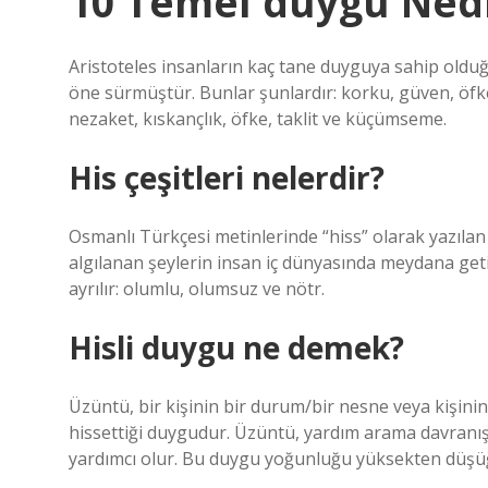
10 Temel duygu Ned
Aristoteles insanların kaç tane duyguya sahip oldu
öne sürmüştür. Bunlar şunlardır: korku, güven, öfke
nezaket, kıskançlık, öfke, taklit ve küçümseme.
His çeşitleri nelerdir?
Osmanlı Türkçesi metinlerinde “hiss” olarak yazılan 
algılanan şeylerin insan iç dünyasında meydana geti
ayrılır: olumlu, olumsuz ve nötr.
Hisli duygu ne demek?
Üzüntü, bir kişinin bir durum/bir nesne veya kişinin
hissettiği duygudur. Üzüntü, yardım arama davranış
yardımcı olur. Bu duygu yoğunluğu yüksekten düşüğe