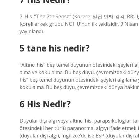
7. His. “The 7th Sense” (Korece: 일곱 번째 감각; RR: Il
Koreli erkek grubu NCT U’nun ilk teklisidir. 9 Nisan 
yayınlandı.
5 tane his nedir?
“Altıncı his” beş temel duyunun ötesindeki şeyleri 
alma ve koku alma. Bu beş duyu, çevremizdeki dünya
his” beş temel duyunun ötesindeki şeyleri algılama
koku alma. Bu beş duyu, çevremizdeki dünya hakkınd
6 His Nedir?
Duyular dışı algı veya altıncı his, parapsikologlar 
ötesindeki her türlü paranormal algıyı ifade etmek 
(duyular dışı algı), İngilizce’de ise ESP (duyular dışı al