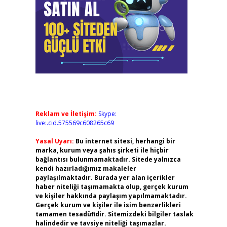
Reklam ve İletişim:
Skype:
live:.cid.575569c608265c69
Yasal Uyarı:
Bu internet sitesi, herhangi bir
marka, kurum veya şahıs şirketi ile hiçbir
bağlantısı bulunmamaktadır. Sitede yalnızca
kendi hazırladığımız makaleler
paylaşılmaktadır. Burada yer alan içerikler
haber niteliği taşımamakta olup, gerçek kurum
ve kişiler hakkında paylaşım yapılmamaktadır.
Gerçek kurum ve kişiler ile isim benzerlikleri
tamamen tesadüfidir. Sitemizdeki bilgiler taslak
halindedir ve tavsiye niteliği taşımazlar.