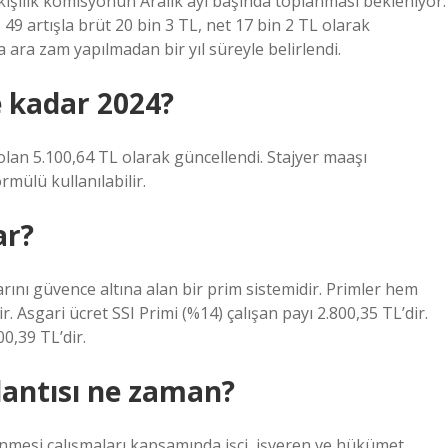
 kişilik komisyonun Aralık ayı başında toplanması bekleniyor.
49 artışla brüt 20 bin 3 TL, net 17 bin 2 TL olarak
ara zam yapılmadan bir yıl süreyle belirlendi.
e kadar 2024?
 olan 5.100,64 TL olarak güncellendi. Stajyer maaşı
rmülü kullanılabilir.
ar?
larını güvence altına alan bir prim sistemidir. Primler hem
. Asgari ücret SSI Primi (%14) çalışan payı 2.800,35 TL’dir.
0,39 TL’dir.
lantısı ne zaman?
lenmesi çalışmaları kapsamında işçi, işveren ve hükümet