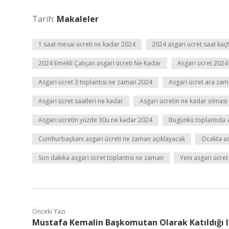
Tarih:
Makaleler
1 saat mesai ücreti ne kadar 2024
2024 asgari ücret saat kaç
2024 Emekli Çalışan asgari ücreti Ne Kadar
Asgari ücret 2024 
Asgari ücret 3 toplantısı ne zaman 2024
Asgari ücret ara zam
Asgari ücret saatleri ne kadar
Asgari ücretin ne kadar olması
Asgari ücretin yüzde 30u ne kadar 2024
Bugünkü toplantıda a
Cumhurbaşkanı asgari ücreti ne zaman açıklayacak
Ocakta as
Son dakika asgari ücret toplantısı ne zaman
Yeni asgari ücre
Önceki Yazı
Mustafa Kemalin Başkomutan Olarak Katıldığı I