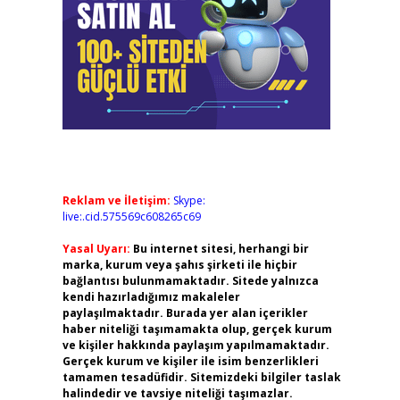
Reklam ve İletişim:
Skype:
live:.cid.575569c608265c69
Yasal Uyarı:
Bu internet sitesi, herhangi bir
marka, kurum veya şahıs şirketi ile hiçbir
bağlantısı bulunmamaktadır. Sitede yalnızca
kendi hazırladığımız makaleler
paylaşılmaktadır. Burada yer alan içerikler
haber niteliği taşımamakta olup, gerçek kurum
ve kişiler hakkında paylaşım yapılmamaktadır.
Gerçek kurum ve kişiler ile isim benzerlikleri
tamamen tesadüfidir. Sitemizdeki bilgiler taslak
halindedir ve tavsiye niteliği taşımazlar.