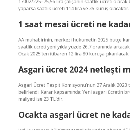
17002/225=75,56 lira çalışanın saatlik ücreti olarak 
yaparsa saatlik ücreti 114 lira ve 35 kuruş olacaktır.
1 saat mesai ücreti ne kada
AA muhabirinin, merkezi hükümetin 2025 bütçe kanun
saatlik ücreti yeni yılda yüzde 26,7 oranında artacak.
Ocak 2025’ten itibaren 12 lira 80 kuruşa çıkarılacak.
Asgari ücret 2024 netleşti m
Asgari Ücret Tespit Komisyonu’nun 27 Aralık 2023 ta
belirlendi. Karar kapsamında; Yeni asgari ücretin brü
maliyeti ise 23 TL’dir.
Ocakta asgari ücret ne kad