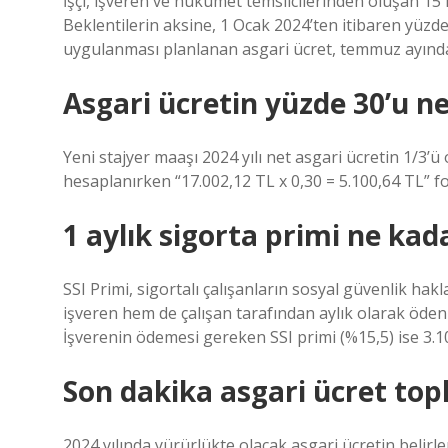
İşçi, işveren ve hükümet temsilcilerinden oluşan 15
Beklentilerin aksine, 1 Ocak 2024’ten itibaren yüzde 
uygulanması planlanan asgari ücret, temmuz ayında 
Asgari ücretin yüzde 30’u n
Yeni stajyer maaşı 2024 yılı net asgari ücretin 1/3’ü
hesaplanırken “17.002,12 TL x 0,30 = 5.100,64 TL” fo
1 aylık sigorta primi ne kad
SSI Primi, sigortalı çalışanların sosyal güvenlik hak
işveren hem de çalışan tarafından aylık olarak ödenir
İşverenin ödemesi gereken SSI primi (%15,5) ise 3.10
Son dakika asgari ücret top
2024 yılında yürürlükte olacak asgari ücretin belir