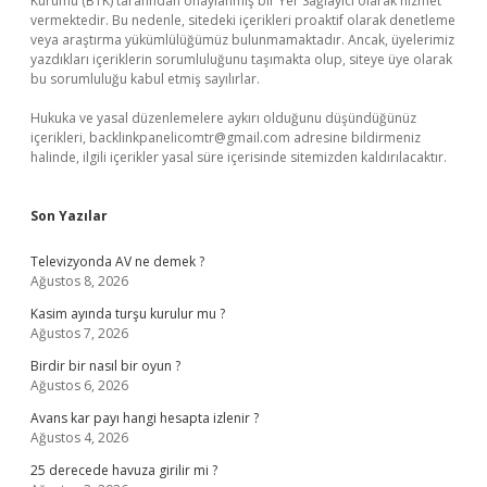
Kurumu (BTK) tarafından onaylanmış bir Yer Sağlayıcı olarak hizmet
vermektedir. Bu nedenle, sitedeki içerikleri proaktif olarak denetleme
veya araştırma yükümlülüğümüz bulunmamaktadır. Ancak, üyelerimiz
yazdıkları içeriklerin sorumluluğunu taşımakta olup, siteye üye olarak
bu sorumluluğu kabul etmiş sayılırlar.
Hukuka ve yasal düzenlemelere aykırı olduğunu düşündüğünüz
içerikleri,
backlinkpanelicomtr@gmail.com
adresine bildirmeniz
halinde, ilgili içerikler yasal süre içerisinde sitemizden kaldırılacaktır.
Son Yazılar
Televizyonda AV ne demek ?
Ağustos 8, 2026
Kasim ayında turşu kurulur mu ?
Ağustos 7, 2026
Birdir bir nasıl bir oyun ?
Ağustos 6, 2026
Avans kar payı hangi hesapta izlenir ?
Ağustos 4, 2026
25 derecede havuza girilir mi ?