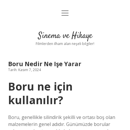
menüyü
Gizlilik Politikası
aç
Hakkımızda
Sinema ve Hikaye
Yasal Uyarı
Filmlerden ilham alan neşeli bilgiler!
Boru Nedir Ne Işe Yarar
Tarih: Kasım 7, 2024
Boru ne için
kullanılır?
Boru, genellikle silindirik şekilli ve ortası boş olan
malzemelerin genel adıdır. Günümüzde borular