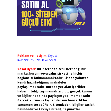
Reklam ve İletişim:
Skype:
live:.cid.575569c608265c69
Yasal Uyarı:
Bu internet sitesi, herhangi bir
marka, kurum veya şahıs şirketi ile hiçbir
bağlantısı bulunmamaktadır. Sitede yalnızca
kendi hazırladığımız makaleler
paylaşılmaktadır. Burada yer alan içerikler
haber niteliği taşımamakta olup, gerçek kurum
ve kişiler hakkında paylaşım yapılmamaktadır.
Gerçek kurum ve kişiler ile isim benzerlikleri
tamamen tesadüfidir. Sitemizdeki bilgiler taslak
halindedir ve tavsiye niteliği taşımazlar.