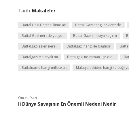
Tarih:
Makaleler
Battal Gazi Destanı kime ait
Battal Gazi hangi devlettedir
Battal Gazi nerede yatıyor
Battal Gazinin boyu kaç cm
B
Battalgazi aslen nereli
Battalgazi hangi ile bağlıdır
Batta
Battalgazi Malatyalı mı
Battalgazi ne zaman ilçe oldu
Bat
Battalname hangi millete ait
Malatya eskiden hangi ile bağlıyd
Önceki Yazı
Ii Dünya Savaşının En Önemli Nedeni Nedir