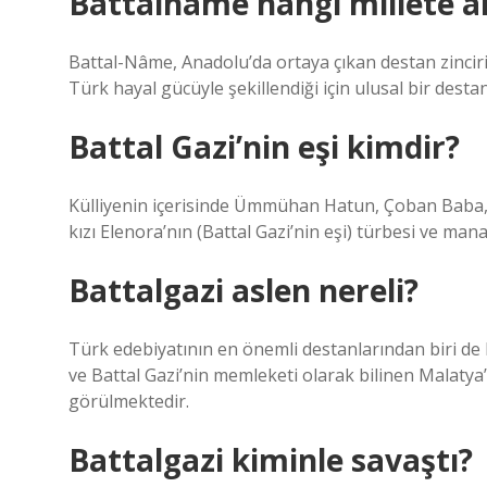
Battalname hangi millete ai
Battal-Nâme, Anadolu’da ortaya çıkan destan zincirini
Türk hayal gücüyle şekillendiği için ulusal bir desta
Battal Gazi’nin eşi kimdir?
Külliyenin içerisinde Ümmühan Hatun, Çoban Baba, 
kızı Elenora’nın (Battal Gazi’nin eşi) türbesi ve manas
Battalgazi aslen nereli?
Türk edebiyatının en önemli destanlarından biri de 
ve Battal Gazi’nin memleketi olarak bilinen Malaty
görülmektedir.
Battalgazi kiminle savaştı?