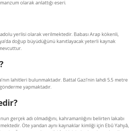
 manzum olarak anlattığı eseri.
dolu yerlisi olarak verilmektedir. Babası Arap kökenli,
ya’da doğup büyüdüğünü kanıtlayacak yeterli kaynak
mevcuttur.
?
a’nın lahitleri bulunmaktadır. Battal Gazi’nin lahdi 5.5 metre
 gönderme yapmaktadır.
edir?
un gerçek adı olmadığını, kahramanlığını belirten lakabı
mektedir. Öte yandan aynı kaynaklar kimliği için Ebû Yahyâ,