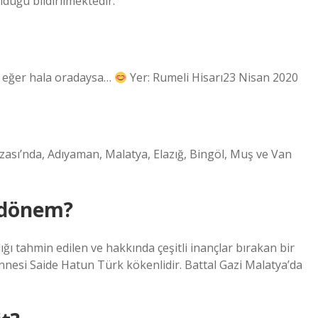
lduğu bildirilmektedir.
k, eğer hala oradaysa…
Yer: Rumeli Hisarı23 Nisan 2020
zası’nda, Adıyaman, Malatya, Elazığ, Bingöl, Muş ve Van
ı dönem?
dığı tahmin edilen ve hakkında çeşitli inançlar bırakan bir
Annesi Saide Hatun Türk kökenlidir. Battal Gazi Malatya’da