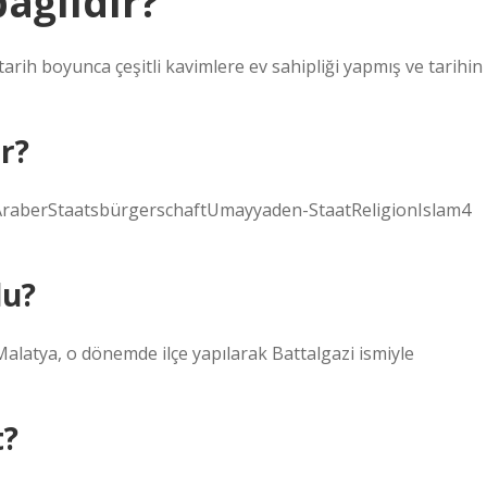
bağlıdır?
, tarih boyunca çeşitli kavimlere ev sahipliği yapmış ve tarihin
r?
tätAraberStaatsbürgerschaftUmayyaden-StaatReligionIslam4
du?
 Malatya, o dönemde ilçe yapılarak Battalgazi ismiyle
t?