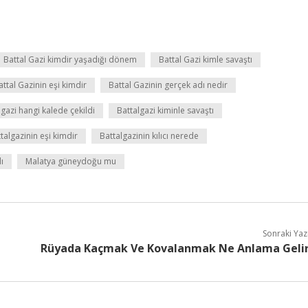
Battal Gazi kimdir yaşadığı dönem
Battal Gazi kimle savaştı
attal Gazinin eşi kimdir
Battal Gazinin gerçek adı nedir
lgazi hangi kalede çekildi
Battalgazi kiminle savaştı
talgazinin eşi kimdir
Battalgazinin kılıcı nerede
ı
Malatya güneydoğu mu
Sonraki Yaz
Rüyada Kaçmak Ve Kovalanmak Ne Anlama Geli