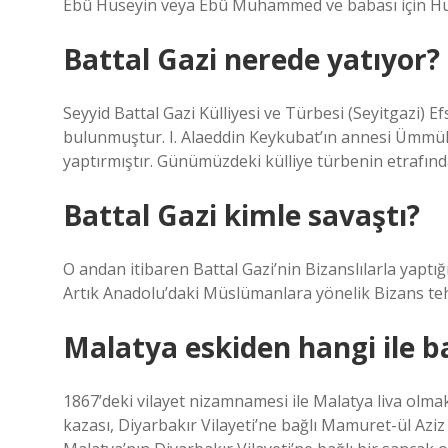
Ebû Hüseyin veya Ebû Muhammed ve babası için Hüse
Battal Gazi nerede yatıyor?
Seyyid Battal Gazi Külliyesi ve Türbesi (Seyitgazi) 
bulunmuştur. I. Alaeddin Keykubat’ın annesi Ümmü
yaptırmıştır. Günümüzdeki külliye türbenin etrafın
Battal Gazi kimle savaştı?
O andan itibaren Battal Gazi’nin Bizanslılarla yaptığı 
Artık Anadolu’daki Müslümanlara yönelik Bizans teh
Malatya eskiden hangi ile ba
1867’deki vilayet nizamnamesi ile Malatya liva ol
kazası, Diyarbakır Vilayeti’ne bağlı Mamuret-ül Aziz S