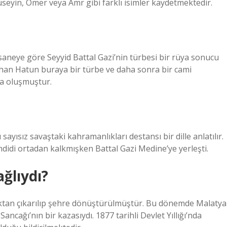
yin, Ömer veya Amr gibi farklı isimler kaydetmektedir.
Efsaneye göre Seyyid Battal Gazi’nin türbesi bir rüya sonucu
han Hatun buraya bir türbe ve daha sonra bir cami
da oluşmuştur.
sayısız savaştaki kahramanlıkları destansı bir dille anlatılır.
didi ortadan kalkmışken Battal Gazi Medine’ye yerleşti.
ğlıydı?
maktan çıkarılıp şehre dönüştürülmüştür. Bu dönemde Malatya
ancağı’nın bir kazasıydı. 1877 tarihli Devlet Yıllığı’nda