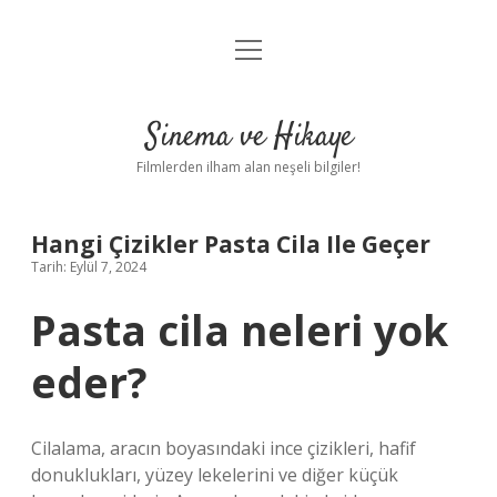
menüyü
Gizlilik Politikası
aç
Hakkımızda
Sinema ve Hikaye
Yasal Uyarı
Filmlerden ilham alan neşeli bilgiler!
Hangi Çizikler Pasta Cila Ile Geçer
Tarih: Eylül 7, 2024
Pasta cila neleri yok
eder?
Cilalama, aracın boyasındaki ince çizikleri, hafif
donuklukları, yüzey lekelerini ve diğer küçük