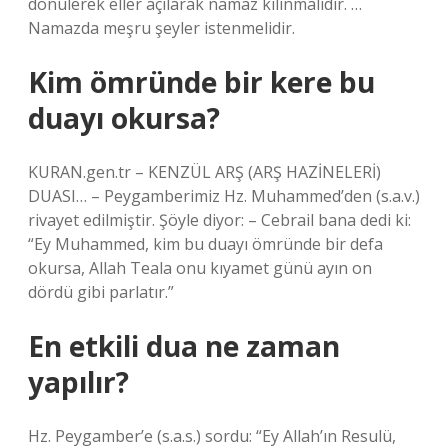
dönülerek eller açılarak namaz kılınmalıdır. …
Namazda meşru şeyler istenmelidir.
Kim ömründe bir kere bu
duayı okursa?
KURAN.gen.tr – KENZÜL ARŞ (ARŞ HAZİNELERİ)
DUASI… – Peygamberimiz Hz. Muhammed’den (s.a.v.)
rivayet edilmiştir. Şöyle diyor: – Cebrail bana dedi ki:
“Ey Muhammed, kim bu duayı ömründe bir defa
okursa, Allah Teala onu kıyamet günü ayın on
dördü gibi parlatır.”
En etkili dua ne zaman
yapılır?
Hz. Peygamber’e (s.a.s.) sordu: “Ey Allah’ın Resulü,