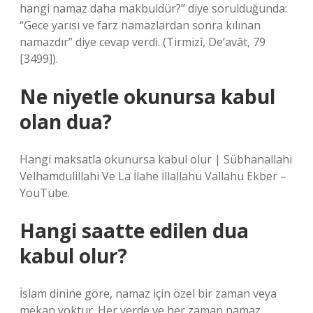
hangi namaz daha makbuldür?” diye sorulduğunda:
“Gece yarısı ve farz namazlardan sonra kılınan
namazdır” diye cevap verdi. (Tirmizî, De’avât, 79
[3499]).
Ne niyetle okunursa kabul
olan dua?
Hangi maksatla okunursa kabul olur | Sübhanallahi
Velhamdulillahi Ve La İlahe İllallahu Vallahu Ekber –
YouTube.
Hangi saatte edilen dua
kabul olur?
İslam dinine göre, namaz için özel bir zaman veya
mekan yoktur. Her yerde ve her zaman namaz