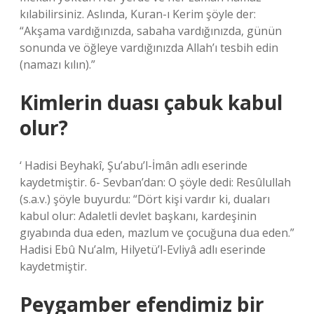
kılabilirsiniz. Aslında, Kuran-ı Kerim şöyle der:
“Akşama vardığınızda, sabaha vardığınızda, günün
sonunda ve öğleye vardığınızda Allah’ı tesbih edin
(namazı kılın).”
Kimlerin duası çabuk kabul
olur?
‘ Hadisi Beyhakî, Şu’abu’l-İmân adlı eserinde
kaydetmiştir. 6- Sevban’dan: O şöyle dedi: Resûlullah
(s.a.v.) şöyle buyurdu: “Dört kişi vardır ki, duaları
kabul olur: Adaletli devlet başkanı, kardeşinin
gıyabında dua eden, mazlum ve çocuğuna dua eden.”
Hadisi Ebû Nu’alm, Hilyetü’l-Evliyâ adlı eserinde
kaydetmiştir.
Peygamber efendimiz bir