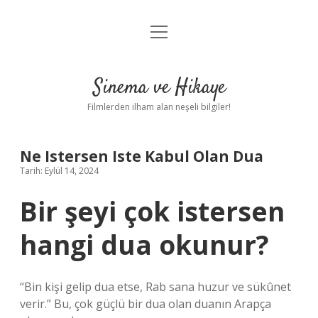
menüyü
Gizlilik Politikası
aç
Hakkımızda
Sinema ve Hikaye
Yasal Uyarı
Filmlerden ilham alan neşeli bilgiler!
Ne Istersen Iste Kabul Olan Dua
Tarih: Eylül 14, 2024
Bir şeyi çok istersen
hangi dua okunur?
“Bin kişi gelip dua etse, Rab sana huzur ve sükûnet
verir.” Bu, çok güçlü bir dua olan duanın Arapça