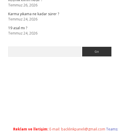
Temmuz 26, 2026
Karma yıkama ne kadar sürer ?
Temmuz 24, 2026
19 asal mı ?
Temmuz 24, 2026
Arama
giriş
Reklam ve İletişim:
E-mail:
backlinkpaneli@gmail.com
Teams: